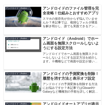
アンドロイドのファイル管理を完
アンドロイド（Android）
全攻略！仕組みとおすすめアプリ
スマホの保存先が分からず悩んでいませ
んか？本記事では、複雑なフォルダ構造
を解き明かし、誰でも実践できるアンド
ロイドファイル管理の仕組みとおすすめ
アプリを解説します。PC接続の不具合や
データ消失への対策など、トラブルを未
アンドロイド（Android）でホー
アンドロイド（Android）
然に防ぐアンドロイドファイル管理術も
ム画面を無限スクロールしないよ
網羅した完全ガイドです。
うにする設定方法
アンドロイドでホーム画面を無限スクロ
ールしないようにする設定方法を紹介し
ます。※機種などで画面や設定が違いま
す。ここでは、ZenPad（ZenUI
Launcher）を使用。※無限スクロールと
は、同じ方向にずっとスクロールが出来
アンドロイドの予測変換を削除！
アンドロイド（Android）
ることを言い...
履歴を消す方法と表示オフ設定
アンドロイドの予測変換を削除する方法
にお悩みですか？本記事ではGboardや
Galaxyなど機種別の手順を詳しく解説し
ます。特定の単語だけを消す個別のアン
ドロイドの予測変換を削除するテクニッ
クや、表示オフ設定も網羅。検索履歴と
アンドロイドオートアプリが表示
アンドロイド（Android）