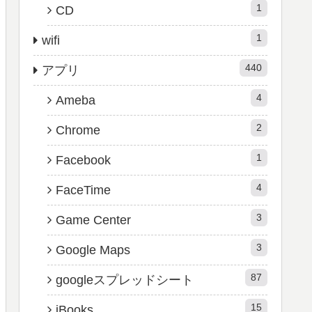
1
CD
1
wifi
440
アプリ
4
Ameba
2
Chrome
1
Facebook
4
FaceTime
3
Game Center
3
Google Maps
87
googleスプレッドシート
15
iBooks