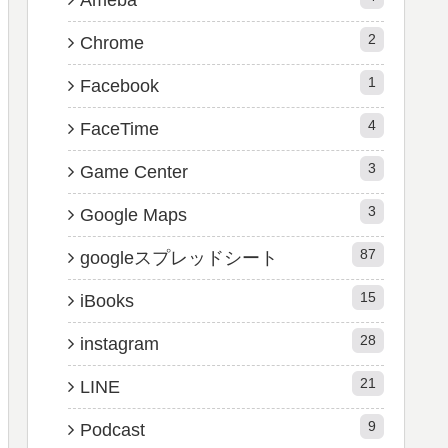
2
Chrome
1
Facebook
4
FaceTime
3
Game Center
3
Google Maps
87
googleスプレッドシート
15
iBooks
28
instagram
21
LINE
9
Podcast