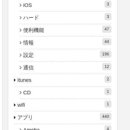
3
iOS
3
ハード
47
便利機能
44
情報
196
設定
12
通信
2
itunes
1
CD
1
wifi
440
アプリ
4
Ameba