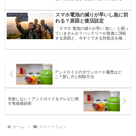
新スマホを徹底比較します。スマホカメ
ラが一眼レフ並みなandroidで安い理由
や、コスパ最強モデルの選び方を解説。
スマホ電池の減りが早いし急に切
スマートフォン
高画質な写真を予算内で手に入れたい方
れる？原因と復活設定
は今すぐチェック！
「スマホ 電池の減りが早い 急に」と困っ
ていませんか？バッテリーが急激に消耗
する原因と、今すぐできる対処法を徹底
解説します。実は「スマホ 電池の減りが
早い 急に」なる現象は、設定の見直しや
劣化の確認で改善する場合も。寿命を延
ばすコツを知り、快適に使いましょう。
アンドロイドのダウンロード履歴はど
こ？探し方と削除方法
失敗しない！アンドロイドをテレビに映
す有線接続術
ホーム
スマートフォン