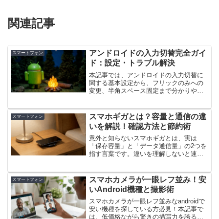
関連記事
アンドロイドの入力切替完全ガイ
スマートフォン
ド：設定・トラブル解決
本記事では、アンドロイドの入力切替に
関する基本設定から、フリックのみへの
変更、半角スペース固定まで分かりやす
く解説します。予測変換の削除や物理キ
ーボードの配列設定など、アンドロイド
の入力切替で生じるトラブルも一挙に解
スマホギガとは？容量と通信の違
スマートフォン
決。スマホの快適な操作性を手に入れま
いを解説！確認方法と節約術
しょう！
意外と知らないスマホギガとは、実は
「保存容量」と「データ通信量」の2つを
指す言葉です。違いを理解しないと速度
制限に悩まされることも。本記事ではス
マホギガとは具体的に何を意味するのか
を解説し、消費量の確認方法や今日から
スマホカメラが一眼レフ並み！安
スマートフォン
できる節約術、失敗しない料金プラン選
いAndroid機種と撮影術
びまで詳しく紹介します。
スマホカメラが一眼レフ並みなandroidで
安い機種を探している方必見！本記事で
は、低価格ながら驚きの描写力を誇る最