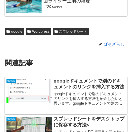
面ライダー主演の経歴
120 views
google
Wordpress
スプレッドシート
ぱそざらし
関連記事
googleドキュメントで別のドキ
google
ュメントのリンクを挿入する方法
googleドキュメントで別のドキュメント
のリンクを挿入する方法を紹介したいと
思います。googleドキュメントで別のド
キュメントのリンクを挿入する方法１、
リンクを貼りたい文字列等を選択した状
態で、右クリック→リンクを挿入を選
スプレッドシートをデスクトップ
google
択。２、リンク...
に保存する方法<
スプレッドシートをPCで素早く開きたい