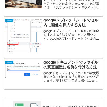
と思ったことはありませんか？この記事
では、「スプレッドシート デスクトップ
に保存」するための具体的な方法を画像
付きで徹底解説します。Excel形式でのダ
ウンロードやショートカット作成など、
googleスプレッドシートでセル
google
あなたが求める「スプレッドシート デス
内に画像を挿入する方法
クトップに保存」の疑問を解決し、オフ
ライン作業やアクセス効率を格段にアッ
googleスプレッドシートでセル内に画像
プさせる手順を紹介します。
を挿入する方法を紹介したいと思いま
す。googleスプレッドシートでセル内に
画像を挿入する方法※以下の画像をセル
内に挿入してみます。１、挿入メニュー
から画像→セル内の画像を選択します。
２，挿入する画...
googleドキュメントでファイル
google
の変更履歴に名前を付ける方法
googleドキュメントでファイルの変更履
歴に名前を付ける方法を紹介したいと思
います。基本設定で普通に探せばわかり
ますがメモ録として紹介したいと思いま
す。googleドキュメントでファイルの変
更履歴に名前を付ける方法※これをする
ことで、間違...