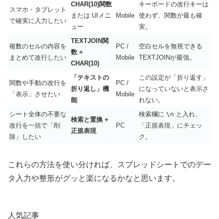
CHAR(10)関数
キーボードの改行キーは
スマホ・タブレット
または UIメニ
Mobile
使わず、関数が最も確
で確実に入力したい
ュー
実。
TEXTJOIN関
複数のセルの内容を
PC /
空白セルを無視できる
数 +
まとめて改行したい
Mobile
TEXTJOINが最強。
CHAR(10)
「テキストの
この設定が「折り返す」
関数や手動の改行を
PC /
折り返し」機
になっていないと表示さ
「表示」させたい
Mobile
能
れない。
シート全体の不要な
検索欄に
\n
と入れ、
検索と置換 +
改行を一括で「削
PC
「正規表現」にチェッ
正規表現
除」したい
ク。
これらの方法を使い分ければ、スプレッドシートでのデー
タ入力や整形がグッと楽になるかなと思います。
人気記事