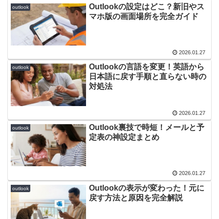
Outlookの設定はどこ？新旧やス
outlook
マホ版の画面場所を完全ガイド
2026.01.27
Outlookの言語を変更！英語から
outlook
日本語に戻す手順と直らない時の
対処法
2026.01.27
Outlook裏技で時短！メールと予
outlook
定表の神設定まとめ
2026.01.27
Outlookの表示が変わった！元に
outlook
戻す方法と原因を完全解説