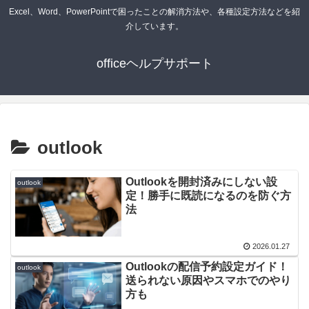
Excel、Word、PowerPointで困ったことの解消方法や、各種設定方法などを紹
介しています。
officeヘルプサポート
outlook
Outlookを開封済みにしない設
outlook
定！勝手に既読になるのを防ぐ方
法
2026.01.27
Outlookの配信予約設定ガイド！
outlook
送られない原因やスマホでのやり
方も