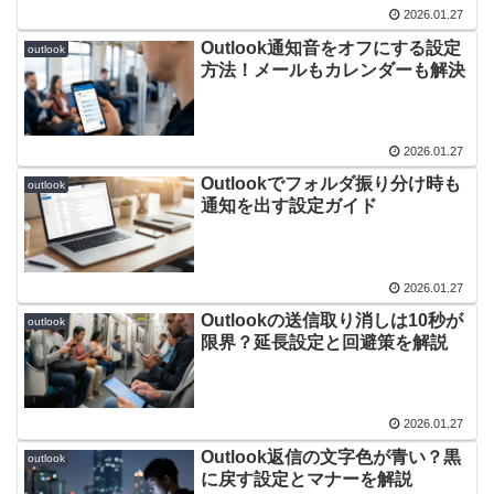
2026.01.27
Outlook通知音をオフにする設定
outlook
方法！メールもカレンダーも解決
2026.01.27
Outlookでフォルダ振り分け時も
outlook
通知を出す設定ガイド
2026.01.27
Outlookの送信取り消しは10秒が
outlook
限界？延長設定と回避策を解説
2026.01.27
Outlook返信の文字色が青い？黒
outlook
に戻す設定とマナーを解説