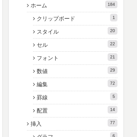
184
ホーム
1
クリップボード
20
スタイル
22
セル
21
フォント
29
数値
72
編集
5
罫線
14
配置
77
挿入
6
グラフ