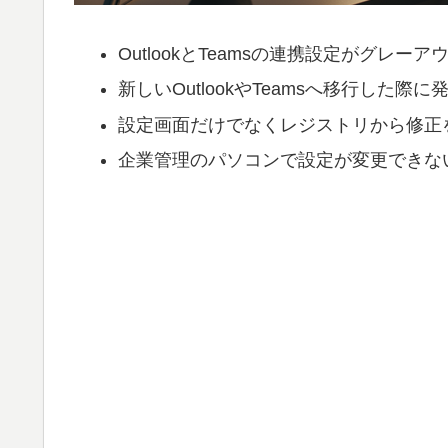
OutlookとTeamsの連携設定がグレ
新しいOutlookやTeamsへ移行した
設定画面だけでなくレジストリから修正
企業管理のパソコンで設定が変更できな