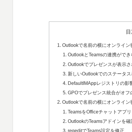
目
Outlookで名前の横にオンラ
OutlookとTeamsの連携がで
Outlookでプレゼンスが表示
新しいOutlookでのステータ
DefaultIMAppレジストリの影
GPOでプレゼンス統合がオフ
Outlookで名前の横にオンラ
TeamsをOfficeチャットア
OutlookのTeamsアドインを
regeditでTeams設定を修正