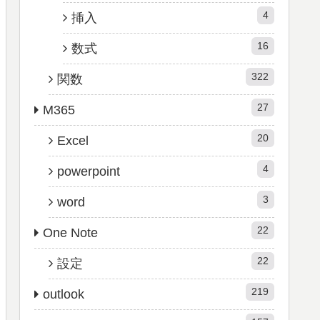
4
挿入
16
数式
322
関数
27
M365
20
Excel
4
powerpoint
3
word
22
One Note
22
設定
219
outlook