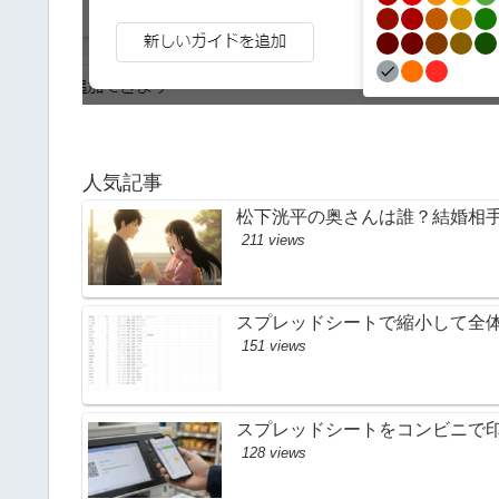
人気記事
松下洸平の奥さんは誰？結婚相
211 views
スプレッドシートで縮小して全体
151 views
スプレッドシートをコンビニで
128 views