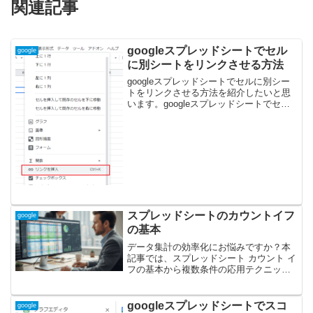
関連記事
googleスプレッドシートでセル
google
に別シートをリンクさせる方法
googleスプレッドシートでセルに別シー
トをリンクさせる方法を紹介したいと思
います。googleスプレッドシートでセル
に別シートをリンクさせる方法１、挿入
メニューからリンクを挿入を選択しま
す。２，このスプレッドシート内のシー
トを選択し、リ...
スプレッドシートのカウントイフ
google
の基本
データ集計の効率化にお悩みですか？本
記事では、スプレッドシート カウント イ
フの基本から複数条件の応用テクニック
まで徹底解説します。空白セルの除外や
エラー対処法など、スプレッドシート カ
ウント イフに関する疑問を完全に解決
googleスプレッドシートでスコ
google