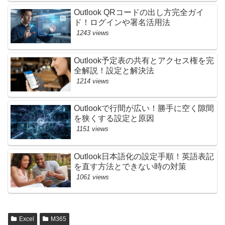
Outlook QRコードの出し方完全ガイ
ド！ログインや署名活用法
1243 views
Outlook予定表の共有とアクセス権を完
全解説！設定と解決法
1214 views
Outlookで行間が広い！勝手に空く隙間
を狭くする設定と原因
1151 views
Outlook日本語化の設定手順！英語表記
を直す方法とできない時の対策
1061 views
Excel
M365