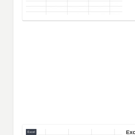
E
Excel