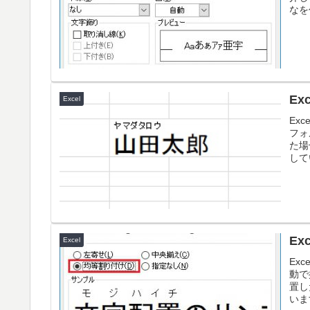
なを
E
Excel
Ex
フォ
た場
して
E
Excel
Ex
動で
置し
いま