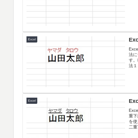
E
Excel
Ex
法に
す。
法１
E
Excel
Ex
重下
を使
二重