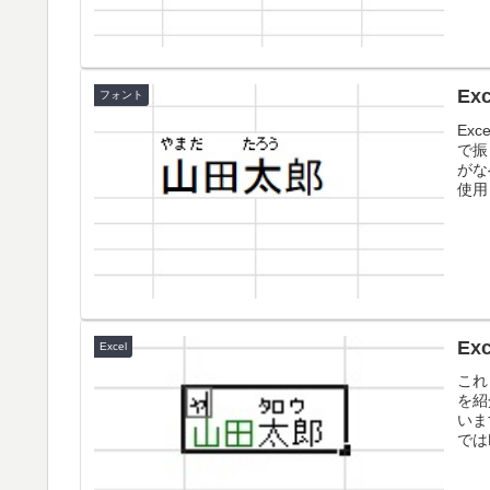
E
フォント
Ex
で振
がな
使用
E
Excel
これ
を紹
いま
ではE