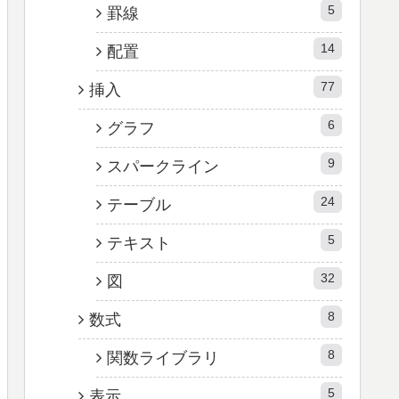
5
罫線
14
配置
77
挿入
6
グラフ
9
スパークライン
24
テーブル
5
テキスト
32
図
8
数式
8
関数ライブラリ
5
表示