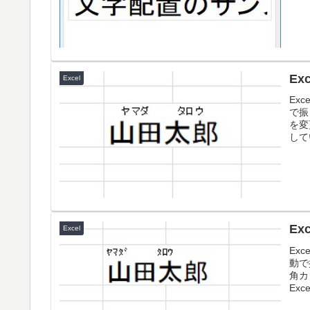
E
Excel
Ex
で振
を変
して
E
Excel
Ex
動で
角カ
Exc