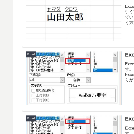
Ex
引く
てい
く方
E
Excel
Ex
す。
Ex
りが
E
Excel
Ex
す。