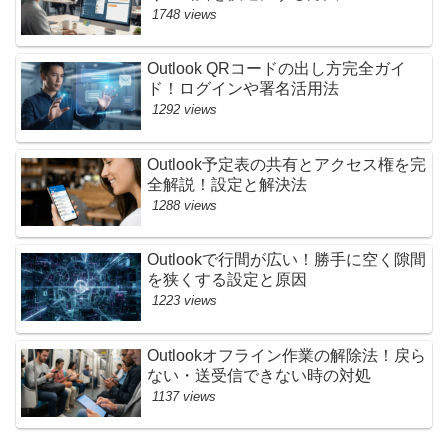
1748 views
Outlook QRコードの出し方完全ガイ
ド！ログインや署名活用法
1292 views
Outlook予定表の共有とアクセス権を完
全解説！設定と解決法
1288 views
Outlookで行間が広い！勝手に空く隙間
を狭くする設定と原因
1223 views
Outlookオフライン作業の解除法！戻ら
ない・送受信できない時の対処
1137 views