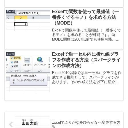
ハンドルとは？フィルハンドルを使って
コピーや...
Excelで関数を使って最頻値（一
Excel
番多くでるモノ）を求める方法
（MODE）
Excelで関数を使って最頻値（一番多くで
るモノ）を求めることが可能です。尚、
MODE関数は2007以前でも使用可能。
2010以降はMODE.SNGLという関数も用
意されています。Excelで関数を使って最
頻値（一番多くでるモノ）を求める方...
Excelで単一セル内に折れ線グラ
Excel
フを作成する方法（スパークライ
ンの作成方法）
Excel2010以降では単一セルにグラフを作
成できる機能として、スパークラインが
あります。その作成方法を以下に紹介し
たいと思います。複雑なグラフは作成で
きませんが、単一項目内でのデータの変
化については、これで見ることが可能で
す。ここでは、...
Excelでふりがなをひらがなへ変更する方
法