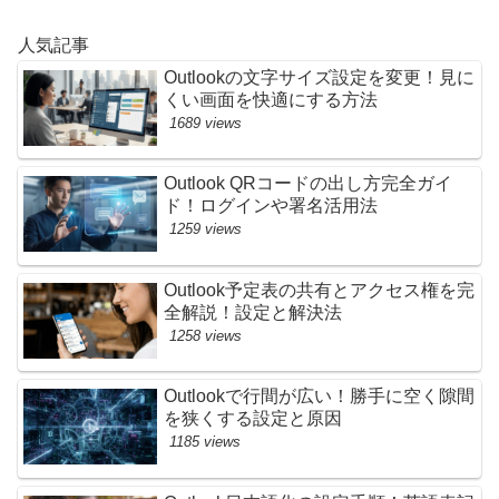
人気記事
Outlookの文字サイズ設定を変更！見に
くい画面を快適にする方法
1689 views
Outlook QRコードの出し方完全ガイ
ド！ログインや署名活用法
1259 views
Outlook予定表の共有とアクセス権を完
全解説！設定と解決法
1258 views
Outlookで行間が広い！勝手に空く隙間
を狭くする設定と原因
1185 views