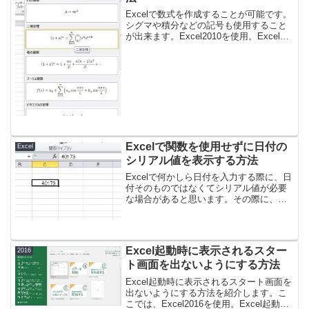
を素早く作成しましょう！
Excelで数式を作成することが可能です。
シグマや積分などの記号も使用すること
が出来ます。Excel2010を使用。Excelで
色んな数式を作成する方法１、挿入タブ
にオブジェクトというボタンがあるの
で、選択します。２、Microsoft数式...
Excelで関数を使用せずに日付の
Excel
シリアル値を表示する方法
Excelで何かしら日付を入力する際に、日
付そのものではなくてシリアル値が必要
な場合があると思います。その際に、
DATE関数を使用しなくてもシリアル値を
表示する方法があります。Excelで関数を
使用せずに日付のシリアル値を表示する
方法１、以...
Excel起動時に表示されるスター
2016
ト画面を出ないようにする方法
Excel起動時に表示されるスタート画面を
出ないようにする方法を紹介します。こ
こでは、Excel2016を使用。Excel起動時