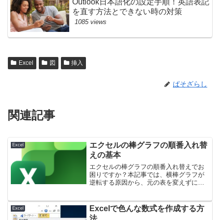
Outlook日本語化の設定手順！英語表記
を直す方法とできない時の対策
1085 views
Excel
図
挿入
ぱそざらし
関連記事
エクセルの棒グラフの順番入れ替
Excel
えの基本
エクセルの棒グラフの順番入れ替えでお
困りですか？本記事では、横棒グラフが
逆転する原因から、元の表を変えずに行
うエクセルの棒グラフの順番入れ替えの
手順まで詳しく解説します。凡例のズレ
やMac版での操作など、よくあるトラブ
Excelで色んな数式を作成する方
Excel
ルも解決し、思い通りの見やすいグラフ
法