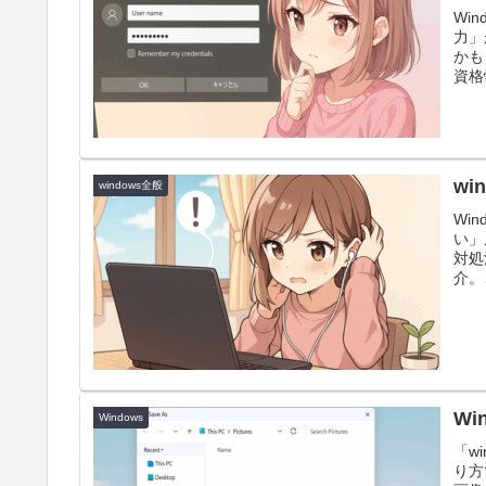
Wi
力」
かも
資格
確認
w
windows全般
Wi
い」
対処
介。
う。
W
Windows
「w
り方