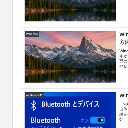
す。
W
Windows
方
Wi
すか
面の
や疑
Wi
windows全般
「w
自体
設定
効」
サー