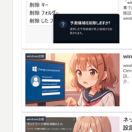
「w
事で
除設
wi
w
windows全般
wi
Ct
説。
介。
関す
ネ
windows全般
設