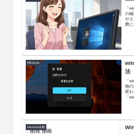
「w
の確
やエ
際に
w
Windows
法
「w
物の
変わ
「w
ます
W
windows全般