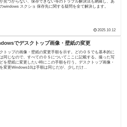
が見つからない、保存できない等のトラブル解決法も網羅し、あ
のwindows スクショ 保存先に関する疑問を全て解決します。
2025.10.12
indowsでデスクトップ画像・壁紙の変更
クトップの画像・壁紙の変更手順を示す。どのＯＳでも基本的に
は同じなので、すべてのＯＳについてここに記載する。撮った写
どを壁紙に変更したい時にこの手順を行う。デスクトップ画像・
を変更Windows10は手順は同じだが、少しだけ...