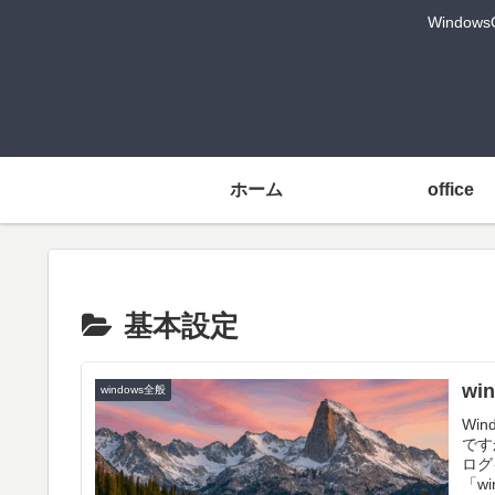
Windo
ホーム
office
基本設定
w
windows全般
Wi
です
ログ
「w