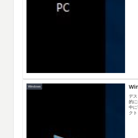
W
Windows
デス
的に
中に
クト