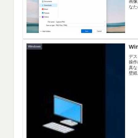
画像
なた
W
Windows
デス
操作
真な
壁紙