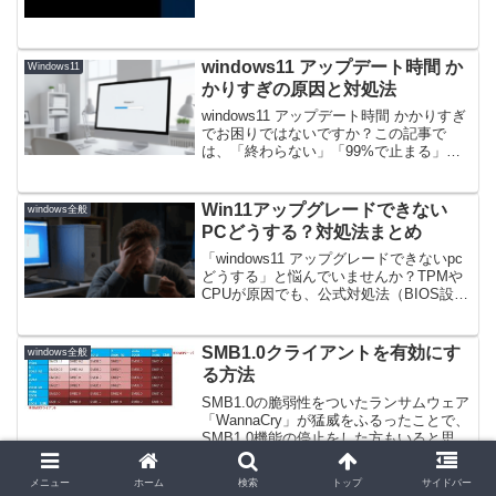
windows11 アップデート時間 か
Windows11
かりすぎの原因と対処法
windows11 アップデート時間 かかりすぎ
でお困りではないですか？この記事で
は、「終わらない」「99%で止まる」と
いった症状の具体的な原因から、安全な
トラブルシューティング、強制終了のリ
スクまでを網羅的に解説。windows11 ア
Win11アップグレードできない
windows全般
ップデート時間 かかりすぎの問題を解決
PCどうする？対処法まとめ
し、スムーズな移行を実現するための知
識を提供します。
「windows11 アップグレードできないpc
どうする」と悩んでいませんか？TPMや
CPUが原因でも、公式対処法（BIOS設
定）で解決できるかも。非公式インスト
ールのリスクや、Windows 10 ESU・買
い替え等の最終選択肢も解説。
SMB1.0クライアントを有効にす
windows全般
「windows11 アップグレードできないpc
る方法
どうする」の最適解を提示します。
SMB1.0の脆弱性をついたランサムウェア
「WannaCry」が猛威をふるったことで、
SMB1.0機能の停止をした方もいると思い
ます。再度有効にする場合の対応方法を
記載します。ここでは、SMB1.0クライア
メニュー
ホーム
検索
トップ
サイドバー
ントを有効にする方法を記載。SMB...