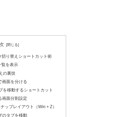
次
ンドウ切り替えショートカット術
ク一覧を表示
えの裏技
で画面を分ける
プを移動するショートカット
る画面分割設定
のスナップレイアウト（Win + Z）
ザのタブを移動