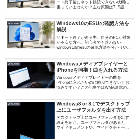
ート終了後にネット接続できない状態に
困っていませんか？主な原因はTLS設定
や証明書の期限切れです。本記事では
Windows7サポート終了でネット接続でき
ない症状を改善するパッチ適用順序やレ
Windows10のESUの確認方法を
Windows
ジストリ設定の手順を詳しく解説しま
解説
す。
サポート終了が迫る中、自分のPCが対象
か不安な方へ。初心者でも迷わない
windows10のesuの確認方法を分かりやす
く解説します。価格の違いや警告が消え
ない時の対処法も網羅しました。正しい
windows10のesuの確認方法を知って、安
Windowsメディアプレイヤーと
Windows
全に使い続ける準備を一緒に始めましょ
iPhoneを同期！曲を入れる方法
う。
Windowsメディアプレイヤーの曲を
iPhoneに入れたいのに同期できないとお
悩みですか？この記事ではWMA形式の変
換手順から、Windows 11環境での
WindowsメディアプレイヤーとiPhoneの
連携方法、iTunesを使わずに転送する裏
Windows8 or 8.1でデスクトップ
Windows
技まで徹底解説します。認識しないトラ
上にユーザフォルダを出す方法
ブルも解決して、今すぐ快適に音楽を楽
しみましょう。
デスクトップ上にユーザフォルダを出す
設定を紹介。ユーザフォルダがあると、
マイドキュメントや、マイピクチャー、
ダウンロードフォルダなどのアクセスが
簡単になります。 ここでは、ユーザフ