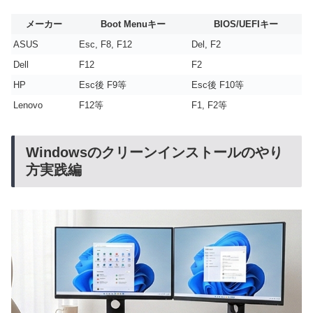
メーカー
Boot Menuキー
BIOS/UEFIキー
ASUS
Esc, F8, F12
Del, F2
Dell
F12
F2
HP
Esc後 F9等
Esc後 F10等
Lenovo
F12等
F1, F2等
Windowsのクリーンインストールのやり
方実践編