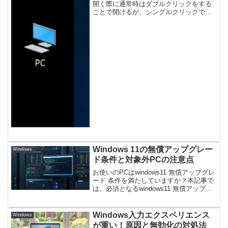
開く際に通常時はダブルクリックをする
ことで開けるが、シングルクリックで開
くようすることが可能。シングルクリッ
クで開く設定を以下に紹介。シングルク
リックでファイルを開く１、エクスプロ
ーラを起...
Windows 11の無償アップグレー
Windows
ド条件と対象外PCの注意点
お使いのPCはwindows11 無償アップグレ
ード 条件を満たしていますか？本記事で
は、必須となるwindows11 無償アップグ
レード 条件や確認方法、対象外となる原
因を分かりやすく解説。最新のサポート
延長動向や買い替え基準も網羅し、安全
Windows入力エクスペリエンス
Windows
で確実な移行を支援します。
が重い！原因と無効化の対処法