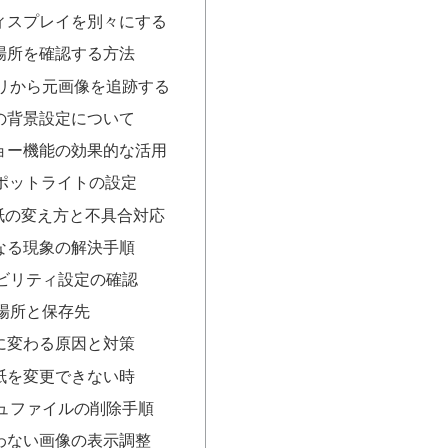
ィスプレイを別々にする
場所を確認する方法
リから元画像を追跡する
の背景設定について
ョー機能の効果的な活用
sスポットライトの設定
の壁紙の変え方と不具合対応
なる現象の解決手順
ビリティ設定の確認
場所と保存先
に変わる原因と対策
紙を変更できない時
ュファイルの削除手順
わない画像の表示調整