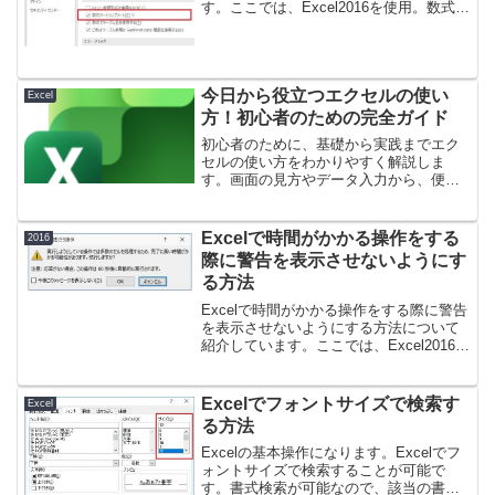
す。ここでは、Excel2016を使用。数式オ
ートコンプリートとは、セルにイコール
を記載すると、以下のように数式の一覧
が表示される機能のことです。Excelで数
式オ...
今日から役立つエクセルの使い
Excel
方！初心者のための完全ガイド
初心者のために、基礎から実践までエク
セルの使い方をわかりやすく解説しま
す。画面の見方やデータ入力から、便利
な関数の書き方、表を1ページに収める印
刷のコツまで網羅しました。今日からす
ぐに役立つエクセルの使い方をマスター
Excelで時間がかかる操作をする
2016
して、面倒なデータ整理や日々の業務を
際に警告を表示させないようにす
劇的に効率化しましょう。
る方法
Excelで時間がかかる操作をする際に警告
を表示させないようにする方法について
紹介しています。ここでは、Excel2016を
使用。セル数の多い処理をした際に以下
のような警告が表示されることがありま
す。Excelで時間がかかる操作をする際に
Excelでフォントサイズで検索す
Excel
警...
る方法
Excelの基本操作になります。Excelでフ
ォントサイズで検索することが可能で
す。書式検索が可能なので、該当の書式