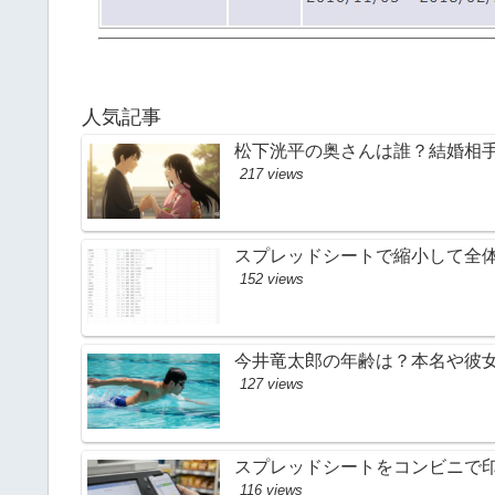
人気記事
松下洸平の奥さんは誰？結婚相
217 views
スプレッドシートで縮小して全体
152 views
今井竜太郎の年齢は？本名や彼
127 views
スプレッドシートをコンビニで
116 views