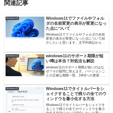
関連記事
Windows11でファイルやフォル
Windows11
ダの名前変更の表示が変更になっ
た点について
Windows11でファイルやフォルダの名前
変更の表示が変更になった点について紹
介したいと思います。文字列表記から、
アイコン表示に変更になりました。
Windows11でファイルやフォルダの名前
変更の表示が変更になった点について
windows11のサポート期限が短
Windows11
１，Windo...
い噂は本当？対処法も解説
windows11のサポート期限が短いのはな
ぜ？その疑問に答えます。バージョンご
との正確な期限一覧、24H2への更新、サ
ポート終了後のリスクと具体的な対処法
を網羅。windows11のサポート期限が短
いという不安を解消し、今すぐやるべき
Windows11でタイトルバーをシ
Windows11
ことが明確になります。
ェイクすることで残りの全てのウ
ィンドウを最小化する方法
Windows11でタイトルバーをシェイクす
ることで残りの全てのウィンドウを最小
化する方法について紹介したいと思いま