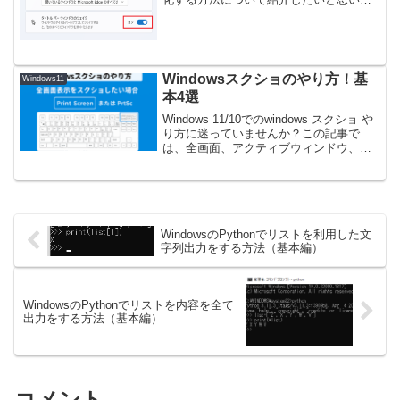
す。尚、やり方としてウィンドウのタイ
トルバーをドラッグして左右に細かくふ
るとシェイクされて最小化されます。
Windows11...
Windowsスクショのやり方！基
Windows11
本4選
Windows 11/10でのwindows スクショ や
り方に迷っていませんか？この記事で
は、全画面、アクティブウィンドウ、自
由な範囲指定など、基本的な操作から応
用テクニックまで徹底解説。PrintScreen
キーやショートカットキーも網羅し、最
適なwindows スクショ やり方が必ず見つ
かります。
WindowsのPythonでリストを利用した文
字列出力をする方法（基本編）
WindowsのPythonでリストを内容を全て
出力をする方法（基本編）
コメント