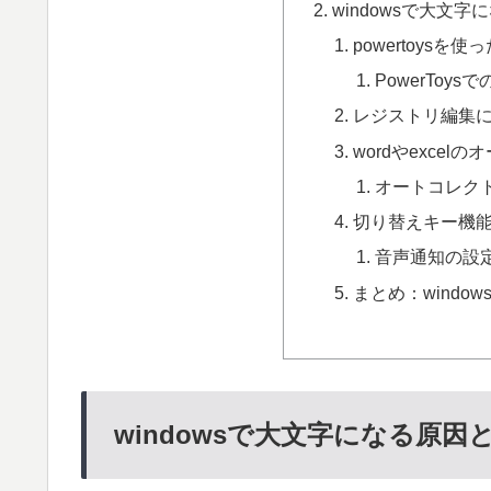
windowsで大文
powertoysを
PowerToys
レジストリ編集
wordやexcel
オートコレク
切り替えキー機
音声通知の設
まとめ：windo
windowsで大文字になる原因