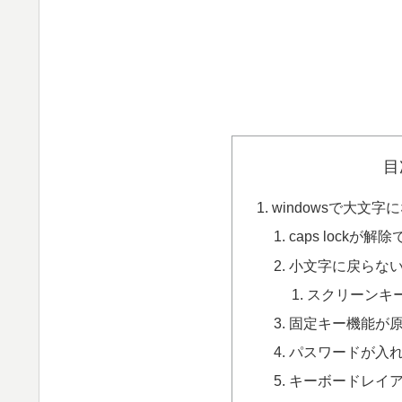
目
windowsで大文
caps lockが
小文字に戻らな
スクリーンキ
固定キー機能が
パスワードが入
キーボードレイ