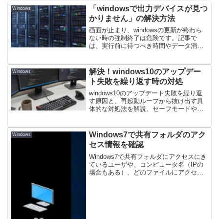
「windowsで出力デバイスが見つ
Windows
かりません」の解決方法
画面が止まり、windowsの更新が終わら
ない時の強制終了は危険です。記事で
は、実行前に待つべき時間やデータ消失
のリスクを解説。もし待てずにwindows
の更新が終わらない状態で強制終了をし
た後の復旧手順や対処法も紹介します。
解決！windows10のアップデー
Windows
大切なデータを守る解決策がわかりま
ト失敗を繰り返す時の対処
す。
windows10のアップデート失敗を繰り返
す原因と、再起動ループから抜け出す具
体的な対処法を解説。セーフモードやコ
マンド修復、修理業者の活用法まで網羅
しています。windows10のアップデート
失敗を繰り返す悩みを今すぐ解決し、安
Windows7で共有フォルダのアク
Windows
全なPC環境を取り戻しましょう。
セス情報を確認
Windows7で共有フォルダにアクセスにき
ているユーザや、コンピュータ名（IPの
場合もある）、どのファイルにアクセス
しているかを確認する方法を以下に示
す。共有フォルダのアクセス情報を確認
１、デスクトップ左下のスタート
（Windowsアイコ...