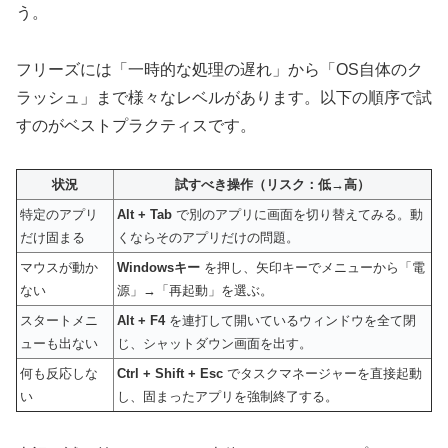
う。
フリーズには「一時的な処理の遅れ」から「OS自体のク
ラッシュ」まで様々なレベルがあります。以下の順序で試
すのがベストプラクティスです。
状況
試すべき操作（リスク：低→高）
特定のアプリ
Alt + Tab
で別のアプリに画面を切り替えてみる。動
だけ固まる
くならそのアプリだけの問題。
マウスが動か
Windowsキー
を押し、矢印キーでメニューから「電
ない
源」→「再起動」を選ぶ。
スタートメニ
Alt + F4
を連打して開いているウィンドウを全て閉
ューも出ない
じ、シャットダウン画面を出す。
何も反応しな
Ctrl + Shift + Esc
でタスクマネージャーを直接起動
い
し、固まったアプリを強制終了する。