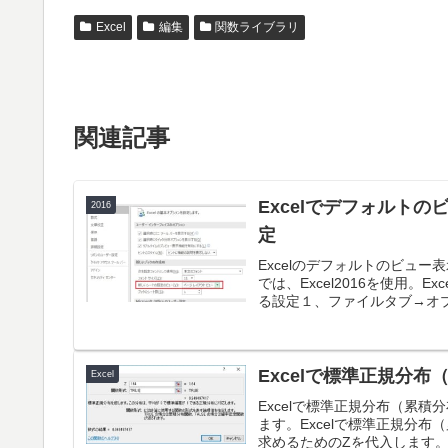
Excel
編集
関数ライブラリ
関連記事
Excelでデフォルト
2016
定
Excelのデフォルトのビュ
では、Excel2016を使用
る設定１、ファイルタブ→オプ
Excelで標準正規分布
Excel
Excelで標準正規分布（累
ます。Excelで標準正規分布
求めるためのZを代入します。