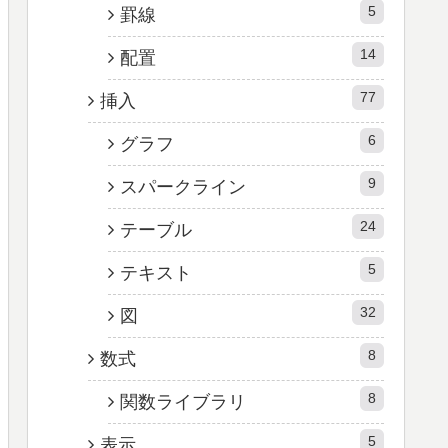
5
罫線
14
配置
77
挿入
6
グラフ
9
スパークライン
24
テーブル
5
テキスト
32
図
8
数式
8
関数ライブラリ
5
表示